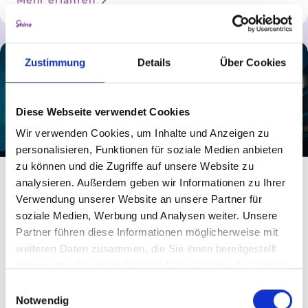
Zustimmung
Details
Über Cookies
Diese Webseite verwendet Cookies
Wir verwenden Cookies, um Inhalte und Anzeigen zu
personalisieren, Funktionen für soziale Medien anbieten
zu können und die Zugriffe auf unsere Website zu
Bundesnach­richten­­dienst
analysieren. Außerdem geben wir Informationen zu Ihrer
Verwendung unserer Website an unsere Partner für
soziale Medien, Werbung und Analysen weiter. Unsere
Der BND: Deutschlands Auslandsgeheimdienst – für
Partner führen diese Informationen möglicherweise mit
Sicherheit, Aufklärung und fundierte Entscheidungen
weiteren Daten zusammen, die Sie ihnen bereitgestellt
weltweit im Einsatz.
haben oder die sie im Rahmen Ihrer Nutzung der Dienste
gesammelt haben.
Einwilligungsauswahl
Notwendig
Mehr erfahren