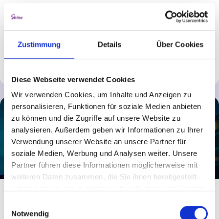
Das Bundeskriminalamt (BKA) ist die Zentralstelle der
deutschen Polizei und bekämpft Kriminalität national
und international.
Zustimmung
Details
Über Cookies
Mehr erfahren
Diese Webseite verwendet Cookies
Wir verwenden Cookies, um Inhalte und Anzeigen zu
personalisieren, Funktionen für soziale Medien anbieten
zu können und die Zugriffe auf unsere Website zu
analysieren. Außerdem geben wir Informationen zu Ihrer
Verwendung unserer Website an unsere Partner für
soziale Medien, Werbung und Analysen weiter. Unsere
Partner führen diese Informationen möglicherweise mit
weiteren Daten zusammen, die Sie ihnen bereitgestellt
haben oder die sie im Rahmen Ihrer Nutzung der Dienste
Bundesnach­richten­­dienst
gesammelt haben.
Einwilligungsauswahl
Notwendig