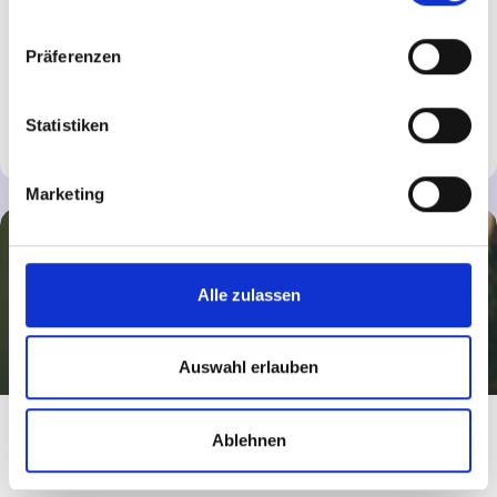
Der BND: Deutschlands Auslandsgeheimdienst – für
Sicherheit, Aufklärung und fundierte Entscheidungen
Präferenzen
weltweit im Einsatz.
Statistiken
Mehr erfahren
Marketing
Alle zulassen
Auswahl erlauben
Bundeswehr
Ablehnen