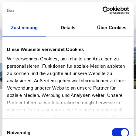
Mehr erfahren
Zustimmung
Details
Über Cookies
Diese Webseite verwendet Cookies
Wir verwenden Cookies, um Inhalte und Anzeigen zu
personalisieren, Funktionen für soziale Medien anbieten
zu können und die Zugriffe auf unsere Website zu
analysieren. Außerdem geben wir Informationen zu Ihrer
Verwendung unserer Website an unsere Partner für
soziale Medien, Werbung und Analysen weiter. Unsere
CURA COSMETICS GROUP
Partner führen diese Informationen möglicherweise mit
weiteren Daten zusammen, die Sie ihnen bereitgestellt
haben oder die sie im Rahmen Ihrer Nutzung der Dienste
Am Standort Innsbruck entwickeln wir Konzepte im
gesammelt haben.
Bereich Kosmetik, Haircare und Parfümerie von der
Einwilligungsauswahl
Idee bis zum fertigen Produkt.
Notwendig