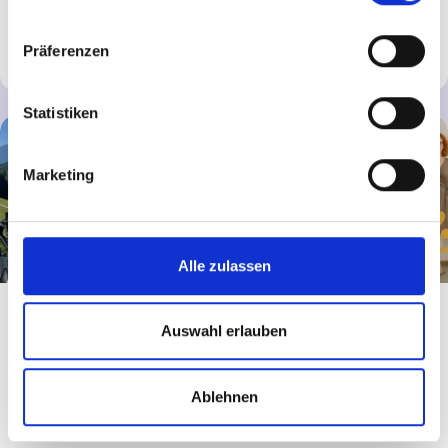
Präferenzen
Mehr erfahren
Statistiken
Marketing
Alle zulassen
Der9kontinent
Auswahl erlauben
der9kontinent macht Bildungsreisen für Menschen, die
Ablehnen
beruflich mehr wollen – aber kein Seminar im
Tagungshotel.