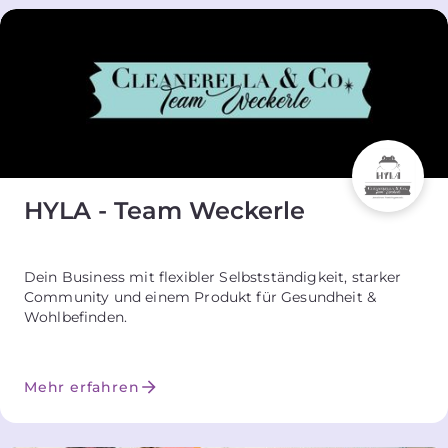
HYLA - Team Weckerle
Dein Business mit flexibler Selbstständigkeit, starker
Community und einem Produkt für Gesundheit &
Wohlbefinden.
Mehr erfahren