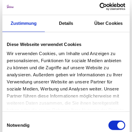
es sich nicht um gesetzlich verpflichtende
Informationen (z.B. das Impressum, die
Datenschutzerklärung, AGB oder verpflichtende
Belehrungen von Verbraucherinnen & Verbrauchern)
Zustimmung
Details
Über Cookies
handelt. Wir behalten uns vor, die Inhalte vollständig
oder teilweise zu ändern oder zu löschen, soweit
vertragliche Verpflichtungen unberührt bleiben. Alle
Diese Webseite verwendet Cookies
Angebote sind freibleibend und unverbindlich.
Wir verwenden Cookies, um Inhalte und Anzeigen zu
Links auf fremde Webseiten
personalisieren, Funktionen für soziale Medien anbieten
Die Inhalte fremder Webseiten, auf die wir direkt
zu können und die Zugriffe auf unsere Website zu
oder indirekt verweisen, liegen außerhalb unseres
analysieren. Außerdem geben wir Informationen zu Ihrer
Verantwortungsbereiches und wir machen sie uns
nicht zu Eigen. Für alle Inhalte und Nachteile, die aus
Verwendung unserer Website an unsere Partner für
der Nutzung der in den verlinkten Webseiten
soziale Medien, Werbung und Analysen weiter. Unsere
aufrufbaren Informationen entstehen, übernehmen
Partner führen diese Informationen möglicherweise mit
wir keine Verantwortung.
weiteren Daten zusammen, die Sie ihnen bereitgestellt
haben oder die sie im Rahmen Ihrer Nutzung der Dienste
Urheberrechte und Markenrechte
gesammelt haben.
Alle auf dieser Website dargestellten Inhalte, wie
Einwilligungsauswahl
Texte, Fotografien, Grafiken, Marken und
Notwendig
Warenzeichen sind durch die jeweiligen