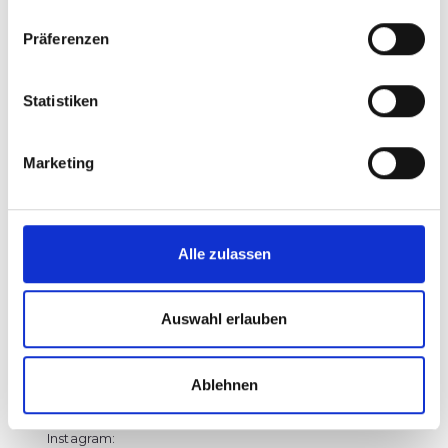
Schutzrechte (Urheberrechte, Markenrechte)
Präferenzen
geschützt. Die Verwendung, Vervielfältigung usw.
unterliegen unseren Rechten oder den Rechten der
jeweiligen Urheber:innen bzw. Rechteinhaber:innen.
Statistiken
Social Media und andere Dienste
Marketing
Dieses Impressum gilt auch für die folgenden Social-
Media-Präsenzen und Onlineprofile:
LinkedIn:
http://linkedin.com/in/karola-marschall-
162a00101
Alle zulassen
LinkedIn:
https://www.linkedin.com/company/shinebusinessclub
Facebook:
https://www.facebook.com/profile.php?
Auswahl erlauben
id=100080020430221
Facebook:
https://www.facebook.com/profile.php?
id=100090514177723
Ablehnen
Instagram:
https://www.instagram.com/marschallkarola
Instagram: