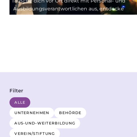
Tausche dich vor Ort direkt mit Personal- und
Ausbildungsverantwortlichen aus, entdecke
spannende Karrierewege und sichere dir deine
nächste Job- oder Weiterbildungschance –
persönlich, unkompliziert und auf Augenhöhe.
Filter
ALLE
UNTERNEHMEN
BEHÖRDE
AUS-UND-WEITERBILDUNG
VEREIN/STIFTUNG