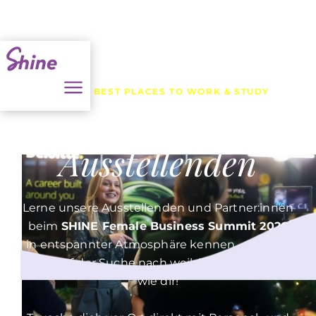
SHINE'S BEST PLACES TO WORK & STUDY
Unsere
Ausstellenden
Lerne unsere Ausstellenden und Partner:innen
beim
SHINE Female Business Summit 2026
in entspannter Atmosphäre kennen – sie sind
aktiv auf der Suche nach weiblichen* Talenten
wie dir!