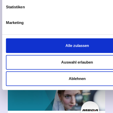
Statistiken
MAN Truck & Bus SE
Marketing
Bei MAN gestalten wir die Zukunft der
Mobilität gemeinsam – mit Respekt,
Teamgeist und deiner Einzigartigkeit.
Alle zulassen
Mehr erfahren
Auswahl erlauben
Ablehnen