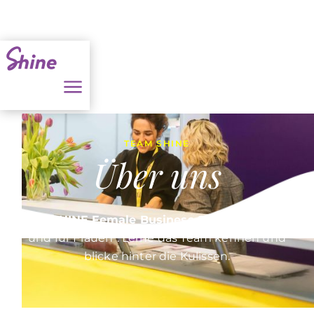
TEAM SHINE
Über uns
Der
SHINE Female Business Summit
ist von
und für Frauen*. Lerne das Team kennen und
blicke hinter die Kulissen.