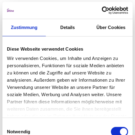
Meryl Deep über Mut, Wandel
und die Haltung, die
Zustimmung
Details
Über Cookies
Unternehmen heute brauchen
Veränderung ist kein Projekt – sie ist Haltung. Meryl
Diese Webseite verwendet Cookies
Deep, Keynote-Speakerin auf dem SHINE Female
Business Summit, im Gespräch über Mut, Führung
Wir verwenden Cookies, um Inhalte und Anzeigen zu
und die Frage, warum Employer Branding ohne
personalisieren, Funktionen für soziale Medien anbieten
gelebte Kultur verpufft.
zu können und die Zugriffe auf unsere Website zu
analysieren. Außerdem geben wir Informationen zu Ihrer
Verwendung unserer Website an unsere Partner für
soziale Medien, Werbung und Analysen weiter. Unsere
Partner führen diese Informationen möglicherweise mit
weiteren Daten zusammen, die Sie ihnen bereitgestellt
haben oder die sie im Rahmen Ihrer Nutzung der Dienste
gesammelt haben.
Einwilligungsauswahl
Notwendig