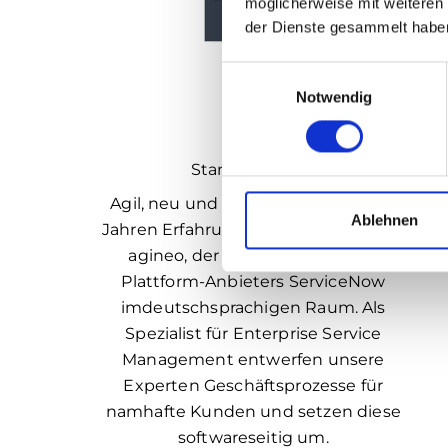
möglicherweise mit weiteren
der Dienste gesammelt habe
Einwilligungsauswahl
Notwendig
Agineo
Standnummer:
Agil, neu und dennoch mit über 30
Ablehnen
Jahren Erfahrung im Gepäck – das ist
agineo, der größte Partner des
Plattform-Anbieters ServiceNow
imdeutschsprachigen Raum. Als
Spezialist für Enterprise Service
Management entwerfen unsere
Experten Geschäftsprozesse für
namhafte Kunden und setzen diese
softwareseitig um.