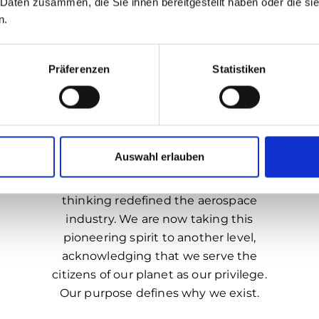
 Daten zusammen, die Sie ihnen bereitgestellt haben oder die s
n.
Präferenzen
Statistiken
Airbus
Standnummer:
Airbus has always been in the
Auswahl erlauben
forefront of pioneering new
technologies and solutions, and our
thinking redefined the aerospace
industry. We are now taking this
pioneering spirit to another level,
acknowledging that we serve the
citizens of our planet as our privilege.
Our purpose defines why we exist.