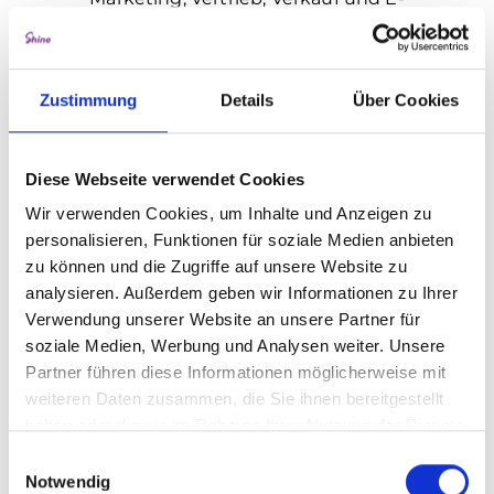
Commerce sind wir für Sie da.
https://www.akademie-handel.de/
Zustimmung
Details
Über Cookies
Diese Webseite verwendet Cookies
Wir verwenden Cookies, um Inhalte und Anzeigen zu
personalisieren, Funktionen für soziale Medien anbieten
zu können und die Zugriffe auf unsere Website zu
analysieren. Außerdem geben wir Informationen zu Ihrer
AMS OSRAM
Verwendung unserer Website an unsere Partner für
soziale Medien, Werbung und Analysen weiter. Unsere
Standnummer:
Partner führen diese Informationen möglicherweise mit
ams OSRAM is a global leader in optical
weiteren Daten zusammen, die Sie ihnen bereitgestellt
haben oder die sie im Rahmen Ihrer Nutzung der Dienste
solutions. We offer a unique product and
gesammelt haben.
technology portfolio for sensing,
Einwilligungsauswahl
Notwendig
illumination and visualization: from prime-