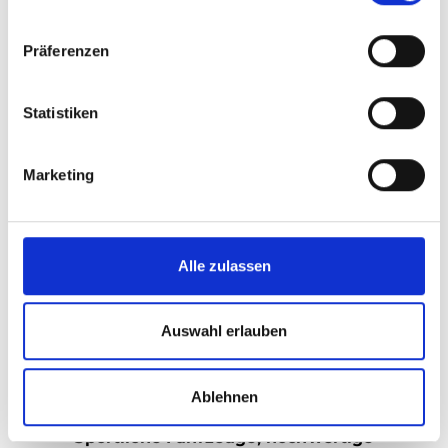
quality light emitters and optical
components to micro-modules,
Präferenzen
lightsensors, ICs and related software.
https://ams-osram.com/de/
Statistiken
Marketing
Alle zulassen
Auswahl erlauben
Audi
Ablehnen
Standnummer:
Sportliche Fahrzeuge, hochwertige